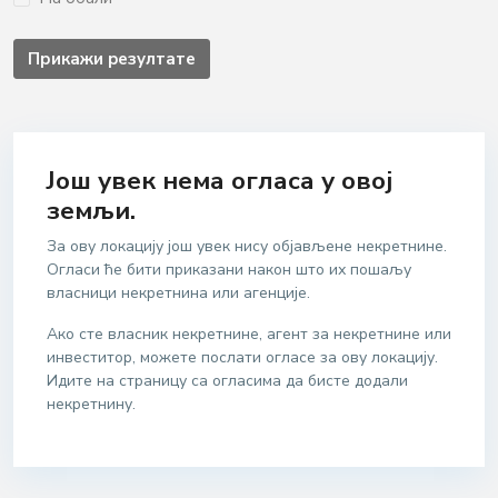
Прикажи pезултате
Још увек нема огласа у овој
земљи.
За ову локацију још увек нису објављене некретнине.
Огласи ће бити приказани након што их пошаљу
власници некретнина или агенције.
Ако сте власник некретнине, агент за некретнине или
инвеститор, можете послати огласе за ову локацију.
Идите на страницу са огласима да бисте додали
некретнину.