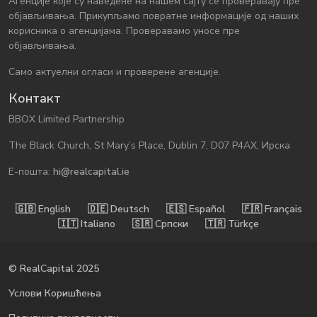
Агенције које су наведене на нашем сајту се проверавају пре
објављивања. Прикупљамо повратне информације од наших
корисника о агенцијама. Проверавамо уносе пре
објављивања.
Само актуелни огласи и проверене агенције.
Контакт
BBOX Limited Partnership
The Black Church, St Mary’s Place, Dublin 7, D07 P4AX, Ирска
Е-пошта:
hi@realcapital.ie
🇬🇧󠁿 English
🇩🇪󠁿 Deutsch
🇪🇸󠁿 Español
🇫🇷󠁿 Français
🇮🇹󠁿 Italiano
🇸🇷󠁿 Српски
🇹🇷󠁿 Türkçe
© RealCapital 2025
Услови Коришћења