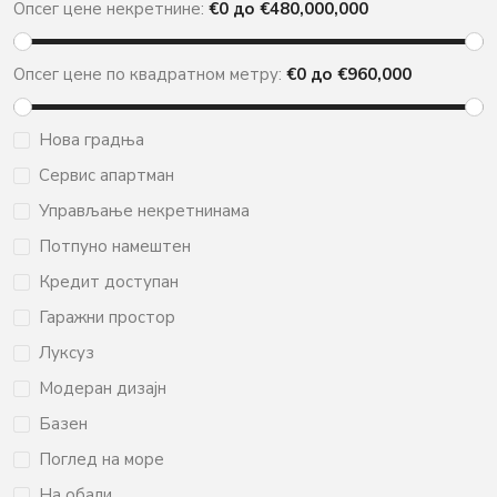
Опсег цене некретнине:
€
0
до €
480,000,000
Опсег цене по квадратном метру:
€
0
до €
960,000
Нова градња
Сервис апартман
Управљање некретнинама
Потпуно намештен
Кредит доступан
Гаражни простор
Луксуз
Модеран дизајн
Базен
Поглед на море
На обали