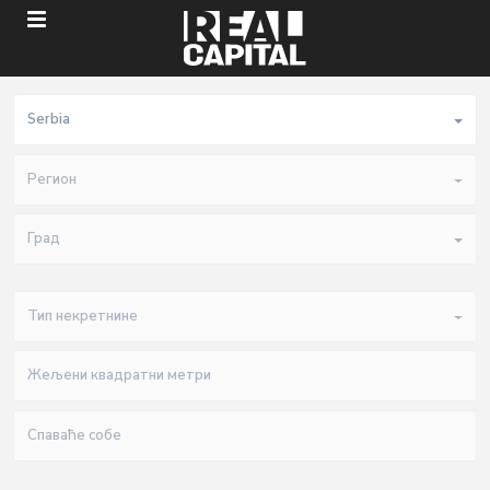
Serbia
Регион
Град
Тип некретнине