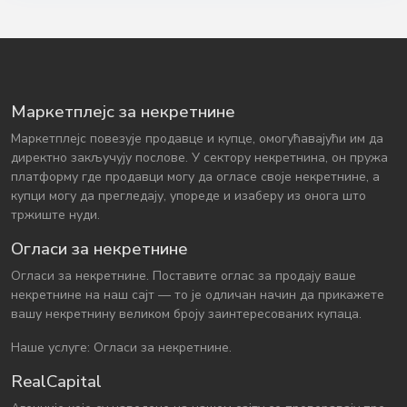
Маркетплејс за некретнине
Маркетплејс повезује продавце и купце, омогућавајући им да
директно закључују послове. У сектору некретнина, он пружа
платформу где продавци могу да огласе своје некретнине, а
купци могу да прегледају, упореде и изаберу из онога што
тржиште нуди.
Огласи за некретнине
Огласи за некретнине. Поставите оглас за продају ваше
некретнине на наш сајт — то је одличан начин да прикажете
вашу некретнину великом броју заинтересованих купаца.
Наше услуге: Огласи за некретнине.
RealCapital